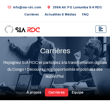
info@sia-rdc.com
299A AV. P.E Lumumba S-K RDC
Carrières
Actualités & Médias
FAQ
Carrières
Rejoignez SIA RDC et participez à la transformation digitale
du Congo ! Découvrez nos opportunités et postulez dès
aujourd'hui.
À propos
Carrières
Equipe